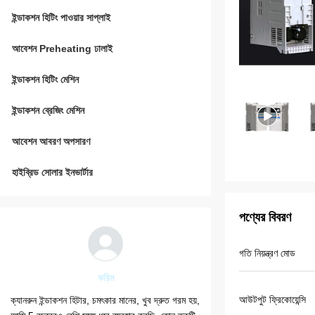
ইন্ডাকশন হিটিং পাওয়ার সাপ্লাই
আবেশন Preheating ঢালাই
ইন্ডাকশন হিটিং মেশিন
ইন্ডাকশন ব্রেজিং মেশিন
আবেশন আবরণ অপসারণ
হাইব্রিড সোলার ইনভার্টার
পণ্যের বিবরণ
গতি নিয়ন্ত্রণ মোড
করিম
আবদুলমাল
আউটপুট ফ্রিকোয়েন্সি
ক্যানরুন ইন্ডাকশন হিটার, চমৎকার মানের, খুব দ্রুত গরম হয়,
আমি ডেলিভারি তারিখ অনুযায