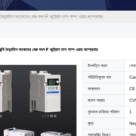
 বৈদ্যুতিন সংকেতের মেরু বদল F কন্ট্রোল তাপ পাম্প এয়ার কম্প্রেসার
্সি বৈদ্যুতিন সংকেতের মেরু বদল F কন্ট্রোল তাপ পাম্প এয়ার কম্প্রেসার
উৎপত্তি স্থল
শেনজ
পরিচিতিমুলক নাম
Ca
সাক্ষ্যদান
CE
মডেল নম্বার
CV
ন্যূনতম চাহিদার পরিমাণ
1
মূল্য
Neg
প্যাকেজিং বিবরণ
শক্ত