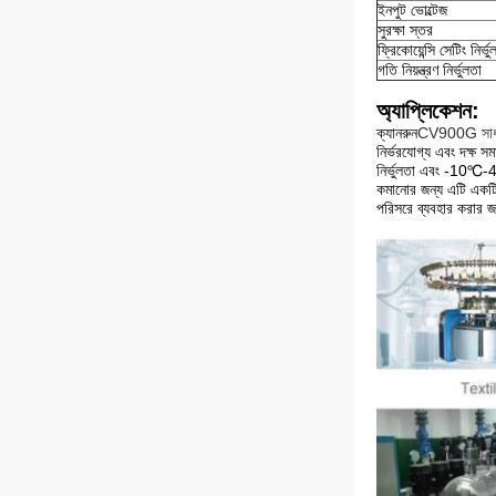
ইনপুট ভোল্টেজ
সুরক্ষা স্তর
ফ্রিকোয়েন্সি সেটিং নির্ভু
গতি নিয়ন্ত্রণ নির্ভুলতা
অ্যাপ্লিকেশন:
ক্যানরুন
CV900
G সাধা
নির্ভরযোগ্য এবং দক্ষ 
নির্ভুলতা এবং -10℃-40
কমানোর জন্য এটি একটি নি
পরিসরে ব্যবহার করার জন