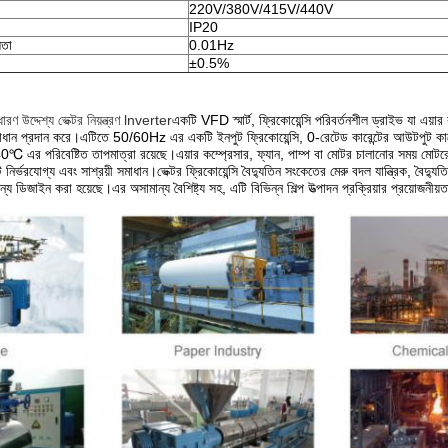
220V/380V/415V/440V
IP20
লতা
0.01Hz
±0.5%
রণ উদ্দেশ্য ভেক্টর নিয়ন্ত্রণ lnverter
একটি VFD স্মার্ট, ফ্রিকোয়েন্সি পরিবর্তনশীল ড্রাইভ যা এয়া
সমাধান প্রদান করে।এটিতে 50/60Hz এর একটি ইনপুট ফ্রিকোয়েন্সি, 0-রেটেড কারেন্টের আউটপুট ক
℃ এর পরিবেষ্টিত তাপমাত্রা রয়েছে।এয়ার কম্প্রেসার, ফ্যান, পাম্প বা মোটর চালানোর সময় মোটরের
র্ভরযোগ্য এবং সাশ্রয়ী সমাধান।ভেক্টর ফ্রিকোয়েন্সি বৈদ্যুতিন সংকেতের মেরু বদল যান্ত্রিক, বৈদ্যুতিক
্য ডিজাইন করা হয়েছে।এর অসামান্য বৈশিষ্ট্য সহ, এটি বিভিন্ন শিল্প উত্পাদন প্রক্রিয়ার প্রয়োজনীয