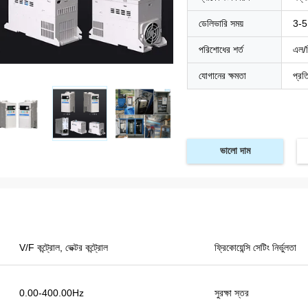
ডেলিভারি সময়
3-5
পরিশোধের শর্ত
এল/স
যোগানের ক্ষমতা
প্রত
ভালো দাম
V/F কন্ট্রোল, ভেক্টর কন্ট্রোল
ফ্রিকোয়েন্সি সেটিং নির্ভুলতা
িক নাসিরু
0.00-400.00Hz
সুরক্ষা স্তর
়ী আইটেম পেয়েছি, VFDs খুব