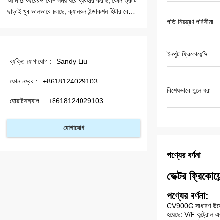
আমি 5 বছরেরও বেশি সময় ধরে ব্যবহার করছি, কোন ত্রুটি
খুব খুব ভাল, আগামী দিনগু
ছাড়াই খুব ভালভাবে চলছে, ক্যানরুন ইন্ডাকশন হিটার বেছে
গতি নিয়ন্ত্রণ পরিসীমা
নিন একটি খুব ভাল পছন্দ, মিসেসস্যান্ডি সেবা সত্যিই সুন্দর,
আমাদের আরও হিটার দরকার
ইনপুট ফ্রিকোয়েন্সি
ব্যক্তি যোগাযোগ :
Sandy Liu
ফোন নম্বর :
+8618124029103
বিশেষভাবে তুলে ধরা
হোয়াটসঅ্যাপ :
+8618124029103
যোগাযোগ
পণ্যের বর্ণনা
ভেক্টর ফ্রিকোয়ে
পণ্যের বর্ণনা:
CV900G সাধারণ উদ্দেশ্
হয়েছে: V/F কন্ট্রোল 