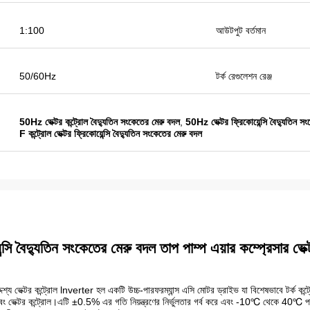
লিতে আরো কিনতে হবে।
1:100
আউটপুট বর্তমান
50/60Hz
টর্ক রেগুলেশন রেঞ্জ
50Hz ভেক্টর কন্ট্রোল বৈদ্যুতিন সংকেতের মেরু বদল
,
50Hz ভেক্টর ফ্রিকোয়েন্সি বৈদ্যুতিন স
F কন্ট্রোল ভেক্টর ফ্রিকোয়েন্সি বৈদ্যুতিন সংকেতের মেরু বদল
ন্সি বৈদ্যুতিন সংকেতের মেরু বদল তাপ পাম্প এয়ার কম্প্রেসার ভেক্টর 
য ভেক্টর কন্ট্রোল lnverter হল একটি উচ্চ-পারফরম্যান্স এসি মোটর ড্রাইভ যা বিশেষভাবে টর্ক কন্ট
এবং ভেক্টর কন্ট্রোল।এটি ±0.5% এর গতি নিয়ন্ত্রণের নির্ভুলতার গর্ব করে এবং -10℃ থেকে 40℃ পর্