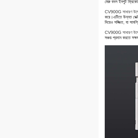
মেরু বদল ইনপুট ফ্র
CV900
G সাধারণ উদ্দে
করে।এটিতে উন্নত ভেক্টর
দিয়েও সজ্জিত, যা সাম
CV900
G সাধারণ উদ্দে
সঞ্চয় প্রদান করতে সক্ষম