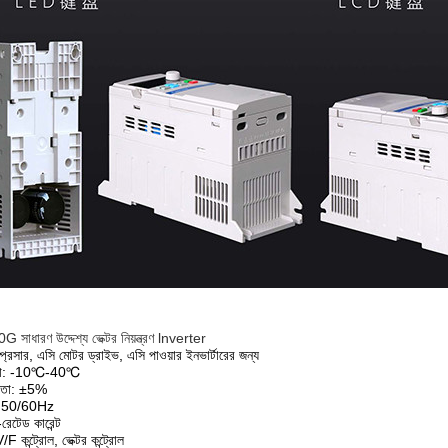
0
G সাধারণ উদ্দেশ্য ভেক্টর নিয়ন্ত্রণ lnverter
্প্রেসার, এসি মোটর ড্রাইভ, এসি পাওয়ার ইনভার্টারের জন্য
াত্রা: -10℃-40℃
সঠিকতা: ±5%
সি: 50/60Hz
রেটেড কারেন্ট
/F কন্ট্রোল, ভেক্টর কন্ট্রোল