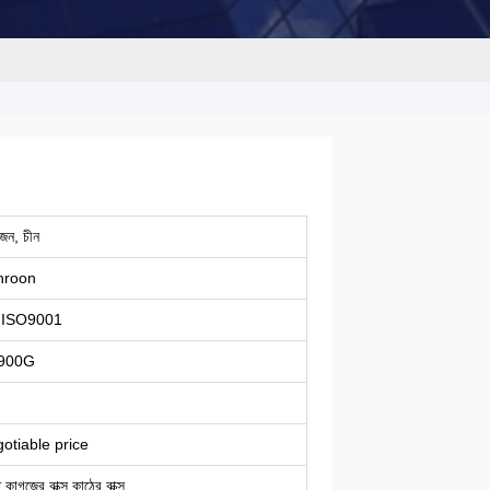
েন, চীন
nroon
 ISO9001
900G
otiable price
 কাগজের বাক্স কাঠের বাক্স