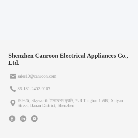
Shenzhen Canroon Electrical Appliances Co.,
Ltd.
sales10@canroon.com
86-181-2402-9103
B0926, Skyworth ইনোভেশন ভ্যালি, নং 8 Tangtou 1 রোড, Shiyan
Street, Baoan District, Shenzhen