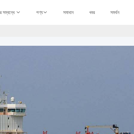
সমাধান
খবর
সমর্থন
 সম্বন্ধে
পণ্য