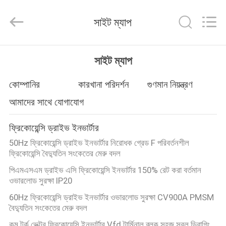
Canroon
Electrical
Appliances
সাইট ম্যাপ
Co.,
Ltd..
All
Rights
বাড়ি
Reserved.
সাইট ম্যাপ
পণ্য
কোম্পানির
কারখানা পরিদর্শন
গুণমান নিয়ন্ত্রণ
আমাদের সাথে যোগাযোগ
আমাদের
ফ্রিকোয়েন্সি ড্রাইভ ইনভার্টার
সম্পর্কে
50Hz ফ্রিকোয়েন্সি ড্রাইভ ইনভার্টার নিরোধক গ্রেড F পরিবর্তনশীল
ফ্রিকোয়েন্সি বৈদ্যুতিন সংকেতের মেরু বদল
কারখানা
পিএমএসএম ড্রাইভ এসি ফ্রিকোয়েন্সি ইনভার্টার 150% রেট করা বর্তমান
ওভারলোড সুরক্ষা IP20
ভ্রমণ
60Hz ফ্রিকোয়েন্সি ড্রাইভ ইনভার্টার ওভারলোড সুরক্ষা CV900A PMSM
বৈদ্যুতিন সংকেতের মেরু বদল
মান
কম টর্ক ভেক্টর ফ্রিকোয়েন্সি ইনভার্টার Vfd টার্মিনাল ব্লক সহজ সরল ডিবাগিং