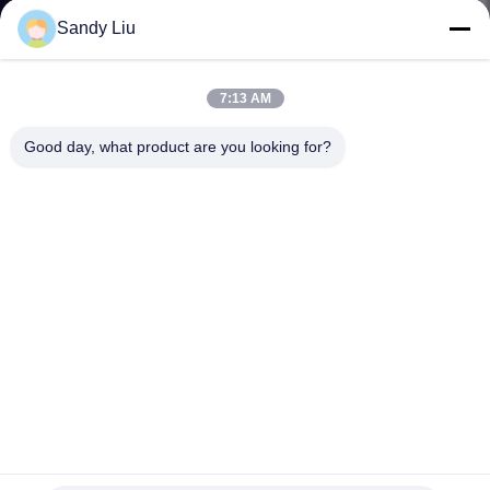
নিয়ন্ত্রণ
Sandy Liu
আমাদের
7:13 AM
সাথে
Good day, what product are you looking for?
যোগাযোগ
করুন
উদ্ধৃতির
জন্য
আবেদন
সাইট
ভেক্টর নিয়ন্ত্রিত ফ্রিকোয়েন্সি ড্রাইভ বৈদ্যুতিন সংকেতের মেরু বদল শব্দ হ্রাস কম
ম্যাপ
গতির স্থায়িত্ব