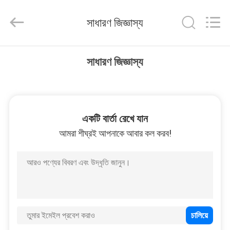
Canroon
Electrical
Appliances
সাধারণ জিজ্ঞাস্য
Co.,
Ltd..
All
Rights
বাড়ি
Reserved.
সাধারণ জিজ্ঞাস্য
পণ্য
একটি বার্তা রেখে যান
আমাদের
আমরা শীঘ্রই আপনাকে আবার কল করব!
সম্পর্কে
কারখানা
ভ্রমণ
মান