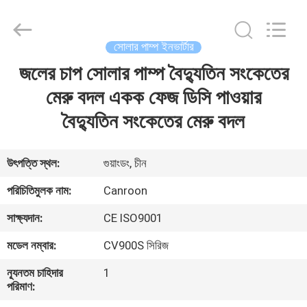
Canroon
Electrical
Appliances
Co.,
Ltd..
সোলার পাম্প ইনভার্টার
All
Rights
জলের চাপ সোলার পাম্প বৈদ্যুতিন সংকেতের
বাড়ি
Reserved.
মেরু বদল একক ফেজ ডিসি পাওয়ার
পণ্য
বৈদ্যুতিন সংকেতের মেরু বদল
আমাদের
উৎপত্তি স্থল:
গুয়াংডং, চীন
সম্পর্কে
পরিচিতিমুলক নাম:
Canroon
সাক্ষ্যদান:
CE ISO9001
কারখানা
মডেল নম্বার:
CV900S সিরিজ
ভ্রমণ
ন্যূনতম চাহিদার
1
পরিমাণ:
মান