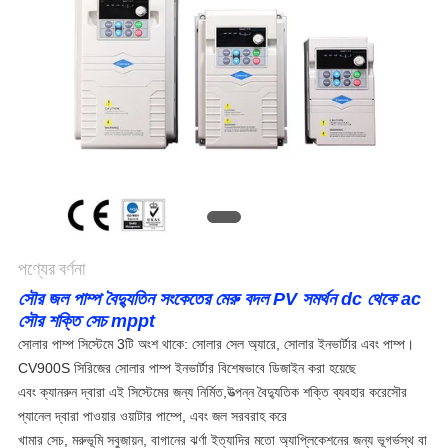
গোপনীয়তা
নীতি
পণ্যের বর্ণনা
সৌর জল পাম্প বৈদ্যুতিন সংকেতের মেরু বদল PV সমর্থন dc থেকে ac
সৌর শক্তি সেচ mppt
সোলার পাম্প সিস্টেমে 3টি অংশ থাকে: সোলার সেল অ্যারে, সোলার ইনভার্টার এবং পাম্প।
CV900S সিরিজের সোলার পাম্প ইনভার্টার বিশেষভাবে ডিজাইন করা হয়েছে
এবং ক্যানরুন দ্বারা এই সিস্টেমের জন্য নির্মিত,
উত্পন্ন বৈদ্যুতিক শক্তি ব্যবহার করে
সৌর
প্যানেল দ্বারা পাওয়ার ওয়াটার পাম্পে, এবং জল সরবরাহ করে
খামার সেচ, মরুভূমি সবুজায়ন, বাগানের ঝর্ণা ইত্যাদির মতো অ্যাপ্লিকেশনের জন্য ভূগর্ভস্থ বা