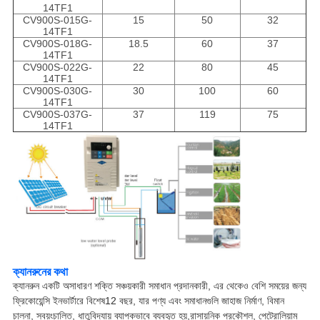
14TF1
CV900S-015G-
15
50
32
14TF1
CV900S-018G-
18.5
60
37
14TF1
CV900S-022G-
22
80
45
14TF1
CV900S-030G-
30
100
60
14TF1
CV900S-037G-
37
119
75
14TF1
ক্যানরুনের কথা
ক্যানরুন একটি অসাধারণ শক্তি সঞ্চয়কারী সমাধান প্রদানকারী, এর থেকেও বেশি সময়ের জন্য
ফ্রিকোয়েন্সি ইনভার্টারে বিশেষ
12 বছর, যার পণ্য এবং সমাধানগুলি জাহাজ নির্মাণ, বিমান
চালনা, স্বয়ংচালিত, ধাতুবিদ্যায় ব্যাপকভাবে ব্যবহৃত হয়,
রাসায়নিক প্রকৌশল, পেট্রোলিয়াম