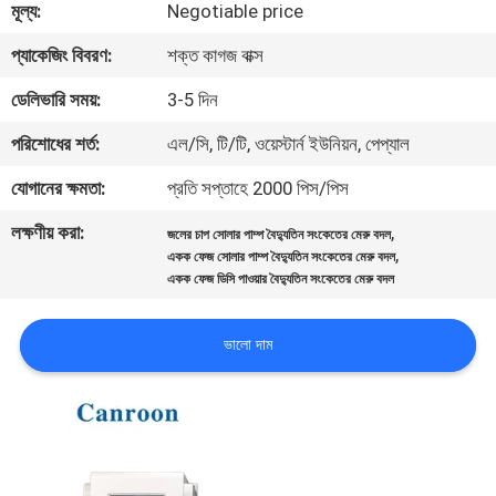
মূল্য:
Negotiable price
নিয়ন্ত্রণ
প্যাকেজিং বিবরণ:
শক্ত কাগজ বাক্স
আমাদের
ডেলিভারি সময়:
3-5 দিন
সাথে
পরিশোধের শর্ত:
এল/সি, টি/টি, ওয়েস্টার্ন ইউনিয়ন, পেপ্যাল
যোগাযোগ
যোগানের ক্ষমতা:
প্রতি সপ্তাহে 2000 পিস/পিস
করুন
লক্ষণীয় করা:
,
জলের চাপ সোলার পাম্প বৈদ্যুতিন সংকেতের মেরু বদল
,
একক ফেজ সোলার পাম্প বৈদ্যুতিন সংকেতের মেরু বদল
উদ্ধৃতির
একক ফেজ ডিসি পাওয়ার বৈদ্যুতিন সংকেতের মেরু বদল
জন্য
ভালো দাম
আবেদন
সাইট
ম্যাপ