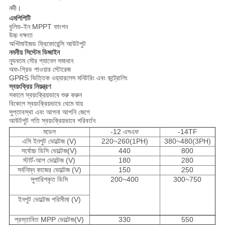
নদী।
এমপিপিটি
বুলিড-ইন MPPT ফাংশন
উচ্চ দক্ষতা
অপ্টিমাইজড ফ্রিকোয়েন্সি আউটপুট
নমনীয় সিস্টেম ডিজাইন
ন্যূনতম সৌর প্যানেল সমাধান
অফ-গ্রিড পাওয়ার স্টোরেজ
GPRS ভিত্তিক ওয়্যারলেস মনিটরিং এবং কন্ট্রোলিং
স্বয়ংক্রিয় নিয়ন্ত্রণ
সকালে স্বয়ংক্রিয়ভাবে শুরু করুন
বিকেলে স্বয়ংক্রিয়ভাবে থেমে যায়
সুপ্তাবস্থা এবং আপনা আপনি জেগে
আউটপুট গতি স্বয়ংক্রিয়ভাবে পরিবর্তন
মডেল
-12 এসএফ
-14TF
এসি ইনপুট ভোল্টেজ (V)
220~260(1PH)
380~480(3PH)
সর্বোচ্চ ডিসি ভোল্টেজ(V)
440
800
স্টার্ট-আপ ভোল্টেজ (V)
180
280
সর্বনিম্ন কাজের ভোল্টেজ (V)
150
250
সুপারিশকৃত ডিসি
200~400
300~750
ইনপুট ভোল্টেজ পরিসীমা (V)
প্রস্তাবিত MPP ভোল্টেজ(V)
330
550