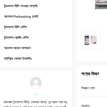
ইন্ডাকশন হিটিং পাওয়ার সাপ্লাই
আবেশন Preheating ঢালাই
ইন্ডাকশন হিটিং মেশিন
ইন্ডাকশন ব্রেজিং মেশিন
আবেশন আবরণ অপসারণ
হাইব্রিড সোলার ইনভার্টার
পণ্যের বিবরণ
নিয়ন্ত্রণ মোড
করিম
আবদুলমাল
ক্যানরুন ইন্ডাকশন হিটার, চমৎকার মানের, খুব দ্রুত গরম হয়,
আমি ডেলিভারি তারিখ অনুযায
আর্দ্রতা