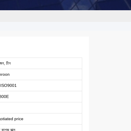
েন, চীন
nroon
 ISO9001
800E
otiated price
 কাগজ বাক্স