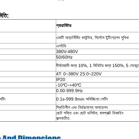
মিতি:
প্যারামিটার
একটি অন্তর্নির্মিত কাউন্টার, সিস্টেম ইন্টিগ্রেশন সুবিধা
এলইডি
380V-480V
50/60Hz
দীর্ঘমেয়াদী জন্য 10%, 1 মিনিটের জন্য 150%, 5 সেকে
4T: 0~380V 2S:0~220V
IP20
-10℃~+40℃
0.00-999.9Hz
েটিং
0.1s-999.9min অবিচ্ছিন্ন সেটিং
স্থিতিশীল এবং নির্ভরযোগ্য অপারেশন
ছোট শক্তি এবং ছোট ভলিউম, কমপ্যাক্ট ডিজাইন
কল্পনাতীত.