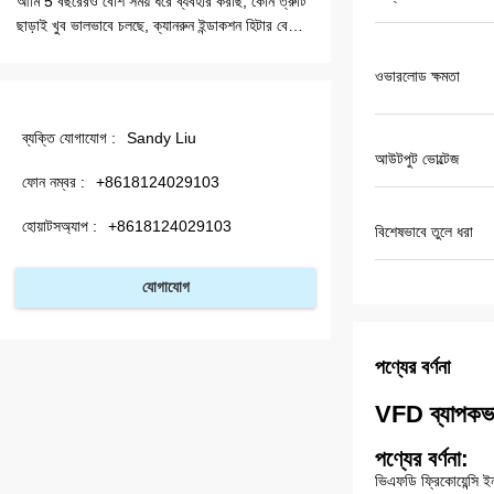
আমি 5 বছরেরও বেশি সময় ধরে ব্যবহার করছি, কোন ত্রুটি
খুব খুব ভাল, আগামী দিনগু
ছাড়াই খুব ভালভাবে চলছে, ক্যানরুন ইন্ডাকশন হিটার বেছে
নিন একটি খুব ভাল পছন্দ, মিসেসস্যান্ডি সেবা সত্যিই সুন্দর,
আমাদের আরও হিটার দরকার
ওভারলোড ক্ষমতা
ব্যক্তি যোগাযোগ :
Sandy Liu
আউটপুট ভোল্টেজ
ফোন নম্বর :
+8618124029103
হোয়াটসঅ্যাপ :
+8618124029103
বিশেষভাবে তুলে ধরা
যোগাযোগ
পণ্যের বর্ণনা
VFD ব্যাপকভাবে 
পণ্যের বর্ণনা:
ভিএফডি ফ্রিকোয়েন্সি ইন