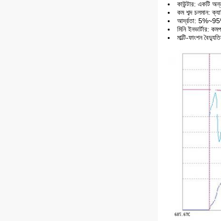
কাউন্টার: একটি অন্তর
কম শব্দ চলমান: ক্
আর্দ্রতা: 5%~95%
মিনি ইনভার্টার: কমপ্য
মাল্টি-ফাংশন বৈদ্যু