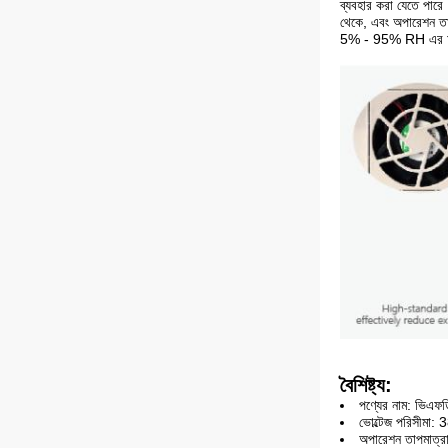
ব্যবহার করা যেতে পার
থেকে, এবং অপারেশন তাপ
5% - 95% RH এর আর্দ্র
বৈশিষ্ট্য:
পণ্যের নাম: ভিএফডি 
ভোল্টেজ পরিসীমা
অপারেশন তাপমা