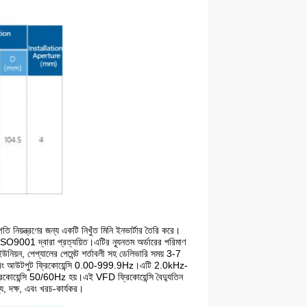
ি নিয়ন্ত্রণের জন্য একটি নিখুঁত মিনি ইনভার্টার তৈরি করে।
SO9001 দ্বারা প্রত্যয়িত।এটির ন্যূনতম অর্ডারের পরিমাণ
উনিয়ন, পেপ্যালের পেমেন্ট শর্তাবলী সহ ডেলিভারি সময় 3-7
এবং আউটপুট ফ্রিকোয়েন্সি 0.00-999.9Hz।এটি 2.0kHz-
্রিকোয়েন্সি 50/60Hz হয়।এই VFD ফ্রিকোয়েন্সি বৈদ্যুতিন
্য, দক্ষ, এবং খরচ-কার্যকর।