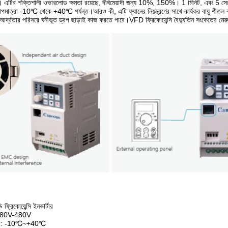
ে। এটির শক্তিশালী ওভারলোড ক্ষমতা রয়েছে, দীর্ঘমেয়াদী জন্য 10%, 150%। 1 মিনিট, এবং 5 স
মাত্রা -10℃ থেকে +40℃ পর্যন্ত।আরও কী, এটি ফ্যানের নিয়ন্ত্রণের সাথে কার্যকর বায়ু শীতল করার
তার পরিসরে ঘনীভূত ড্রপ ছাড়াই কাজ করতে পারে।VFD ফ্রিকোয়েন্সি বৈদ্যুতিন সংকেতের মেরু বদল 
ফ্রিকোয়েন্সি ইনভার্টার
: 380V-480V
ত্রা: -10℃~+40℃