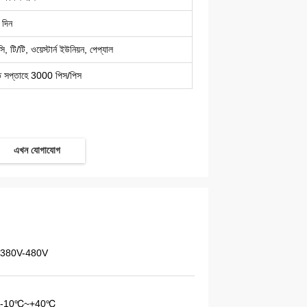
 দিন
ি, টি/টি, ওয়েস্টার্ন ইউনিয়ন, পেপ্যাল
ি সপ্তাহে 3000 পিস/পিস
এখন যোগাযোগ
380V-480V
-10℃~+40℃