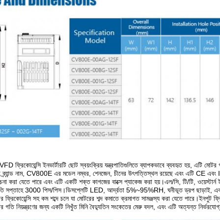
ফ্রিকোয়েন্সি ইনভার্টারটি ছোট স্বয়ংক্রিয় যন্ত্রপাতিগুলিতে ব্যাপকভাবে ব্যবহৃত হয়, এটি মোটর গত
 ব্র্যান্ড নাম, CV800E এর মডেল নম্বর, শেনজেন, চীনের উৎপত্তিস্থল রয়েছে এবং এটি CE এবং I
া করা যেতে পারে এবং এটি একটি শক্ত কাগজের বাক্সে প্যাকেজ করা হয়।এল/সি, টি/টি, ওয়েস্টার্ন ই
্রতি সপ্তাহে 3000 পিস/পিস।ডিসপ্লেটি LED, আর্দ্রতা 5%~95%RH, ঘনীভূত ড্রপ ছাড়াই, 
 ফ্রিকোয়েন্সি সহ কম শব্দে চলে যা মোটরের শব্দ কমাতে ক্রমাগত সামঞ্জস্য করা যেতে পারে।ইনপুট ফ
গতি নিয়ন্ত্রণের জন্য একটি নিখুঁত মিনি বৈদ্যুতিন সংকেতের মেরু বদল, এবং এটি অত্যন্ত নির্ভরযোগ