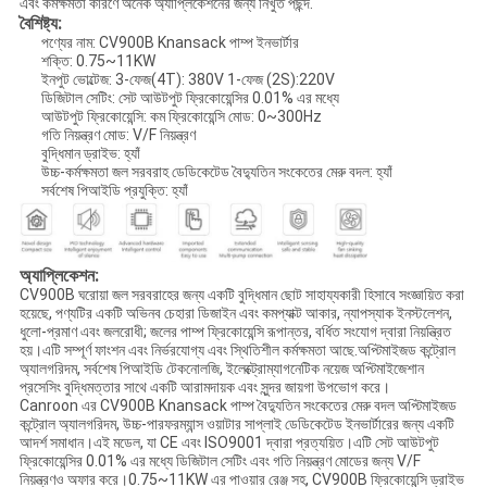
এবং কর্মক্ষমতা কারণে অনেক অ্যাপ্লিকেশনের জন্য নিখুঁত পছন্দ.
বৈশিষ্ট্য:
পণ্যের নাম: CV900B Knansack পাম্প ইনভার্টার
শক্তি: 0.75~11KW
ইনপুট ভোল্টেজ: 3-ফেজ(4T): 380V 1-ফেজ (2S):220V
ডিজিটাল সেটিং: সেট আউটপুট ফ্রিকোয়েন্সির 0.01% এর মধ্যে
আউটপুট ফ্রিকোয়েন্সি: কম ফ্রিকোয়েন্সি মোড: 0~300Hz
গতি নিয়ন্ত্রণ মোড: V/F নিয়ন্ত্রণ
বুদ্ধিমান ড্রাইভ: হ্যাঁ
উচ্চ-কর্মক্ষমতা জল সরবরাহ ডেডিকেটেড বৈদ্যুতিন সংকেতের মেরু বদল: হ্যাঁ
সর্বশেষ পিআইডি প্রযুক্তি: হ্যাঁ
অ্যাপ্লিকেশন:
CV900B ঘরোয়া জল সরবরাহের জন্য একটি বুদ্ধিমান ছোট সাহায্যকারী হিসাবে সংজ্ঞায়িত করা
হয়েছে, পণ্যটির একটি অভিনব চেহারা ডিজাইন এবং কমপ্যাক্ট আকার, ন্যাপস্যাক ইনস্টলেশন,
ধুলো-প্রমাণ এবং জলরোধী; জলের পাম্প ফ্রিকোয়েন্সি রূপান্তর, বর্ধিত সংযোগ দ্বারা নিয়ন্ত্রিত
হয়।এটি সম্পূর্ণ ফাংশন এবং নির্ভরযোগ্য এবং স্থিতিশীল কর্মক্ষমতা আছে.অপ্টিমাইজড কন্ট্রোল
অ্যালগরিদম, সর্বশেষ পিআইডি টেকনোলজি, ইলেক্ট্রোম্যাগনেটিক নয়েজ অপ্টিমাইজেশান
প্রসেসিং বুদ্ধিমত্তার সাথে একটি আরামদায়ক এবং সুন্দর জায়গা উপভোগ করে।
Canroon এর CV900B Knansack পাম্প বৈদ্যুতিন সংকেতের মেরু বদল অপ্টিমাইজড
কন্ট্রোল অ্যালগরিদম, উচ্চ-পারফরম্যান্স ওয়াটার সাপ্লাই ডেডিকেটেড ইনভার্টারের জন্য একটি
আদর্শ সমাধান।এই মডেল, যা CE এবং ISO9001 দ্বারা প্রত্যয়িত।এটি সেট আউটপুট
ফ্রিকোয়েন্সির 0.01% এর মধ্যে ডিজিটাল সেটিং এবং গতি নিয়ন্ত্রণ মোডের জন্য V/F
নিয়ন্ত্রণও অফার করে।0.75~11KW এর পাওয়ার রেঞ্জ সহ, CV900B ফ্রিকোয়েন্সি ড্রাইভ