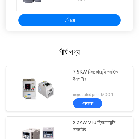
চালিয়ে
শীর্ষ পণ্য
7.5KW ফ্রিকোয়েন্সি ড্রাইভ
ইনভার্টার
negotiated price MOQ:1
যোগাযোগ
2.2KW Vfd ফ্রিকোয়েন্সি
ইনভার্টার