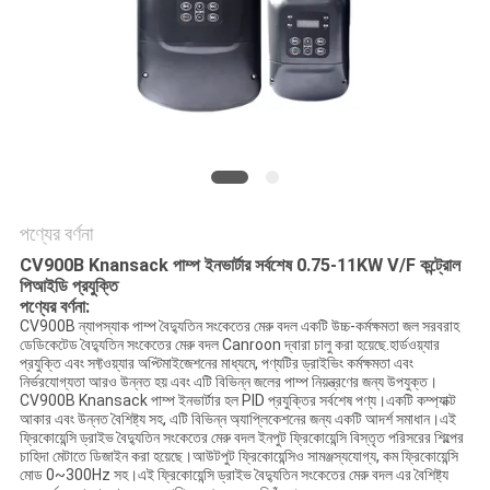
গোপনীয়তা
নীতি
পণ্যের বর্ণনা
CV900B Knansack পাম্প ইনভার্টার সর্বশেষ 0.75-11KW V/F কন্ট্রোল
পিআইডি প্রযুক্তি
পণ্যের বর্ণনা:
CV900B ন্যাপস্যাক পাম্প বৈদ্যুতিন সংকেতের মেরু বদল একটি উচ্চ-কর্মক্ষমতা জল সরবরাহ
ডেডিকেটেড বৈদ্যুতিন সংকেতের মেরু বদল Canroon দ্বারা চালু করা হয়েছে.হার্ডওয়্যার
প্রযুক্তি এবং সফ্টওয়্যার অপ্টিমাইজেশনের মাধ্যমে, পণ্যটির ড্রাইভিং কর্মক্ষমতা এবং
নির্ভরযোগ্যতা আরও উন্নত হয় এবং এটি বিভিন্ন জলের পাম্প নিয়ন্ত্রণের জন্য উপযুক্ত।
CV900B Knansack পাম্প ইনভার্টার হল PID প্রযুক্তির সর্বশেষ পণ্য।একটি কম্প্যাক্ট
আকার এবং উন্নত বৈশিষ্ট্য সহ, এটি বিভিন্ন অ্যাপ্লিকেশনের জন্য একটি আদর্শ সমাধান।এই
ফ্রিকোয়েন্সি ড্রাইভ বৈদ্যুতিন সংকেতের মেরু বদল ইনপুট ফ্রিকোয়েন্সি বিস্তৃত পরিসরের শিল্পের
চাহিদা মেটাতে ডিজাইন করা হয়েছে।আউটপুট ফ্রিকোয়েন্সিও সামঞ্জস্যযোগ্য, কম ফ্রিকোয়েন্সি
মোড 0~300Hz সহ।এই ফ্রিকোয়েন্সি ড্রাইভ বৈদ্যুতিন সংকেতের মেরু বদল এর বৈশিষ্ট্য