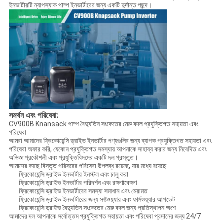
ইনভার্টারটি ন্যাপস্যাক পাম্প ইনভার্টারের জন্য একটি দুর্দান্ত পছন্দ।
সমর্থন এবং পরিষেবা:
CV900B Knansack পাম্প বৈদ্যুতিন সংকেতের মেরু বদল প্রযুক্তিগত সহায়তা এবং
পরিষেবা
আমরা আমাদের ফ্রিকোয়েন্সি ড্রাইভ ইনভার্টার পণ্যগুলির জন্য ব্যাপক প্রযুক্তিগত সহায়তা এবং
পরিষেবা অফার করি, যেকোন প্রযুক্তিগত সমস্যায় আপনাকে সাহায্য করার জন্য নিবেদিত এবং
অভিজ্ঞ প্রকৌশলী এবং প্রযুক্তিবিদদের একটি দল প্রস্তুত।
আমাদের কাছে বিস্তৃত পরিসরের পরিষেবা উপলব্ধ রয়েছে, যার মধ্যে রয়েছে:
ফ্রিকোয়েন্সি ড্রাইভ ইনভার্টার ইনস্টল এবং চালু করা
ফ্রিকোয়েন্সি ড্রাইভ ইনভার্টার পরিদর্শন এবং রক্ষণাবেক্ষণ
ফ্রিকোয়েন্সি ড্রাইভ ইনভার্টারের সমস্যা সমাধান এবং মেরামত
ফ্রিকোয়েন্সি ড্রাইভ ইনভার্টারের জন্য সফ্টওয়্যার এবং ফার্মওয়্যার আপডেট
ফ্রিকোয়েন্সি ড্রাইভ বৈদ্যুতিন সংকেতের মেরু বদল জন্য প্রতিস্থাপন অংশ
আমাদের দল আপনাকে সর্বোত্তম প্রযুক্তিগত সহায়তা এবং পরিষেবা প্রদানের জন্য 24/7