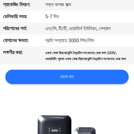
প্যাকেজিং বিবরণ:
শক্ত কাগজ বাক্স
নিয়ন্ত্রণ
ডেলিভারি সময়:
5-7 দিন
আমাদের
পরিশোধের শর্ত:
এল/সি, টি/টি, ওয়েস্টার্ন ইউনিয়ন, পেপ্যাল
সাথে
যোগানের ক্ষমতা:
প্রতি সপ্তাহে 3000 পিস/পিস
যোগাযোগ
লক্ষণীয় করা:
,
একক ফেজ ফ্রিকোয়েন্সি বৈদ্যুতিন সংকেতের মেরু বদল 220V
করুন
ওভারহিটিং সুরক্ষা একক ফেজ ফ্রিকোয়েন্সি বৈদ্যুতিন সংকেতের মেরু বদল
উদ্ধৃতির
ভালো দাম
জন্য
আবেদন
সাইট
ম্যাপ