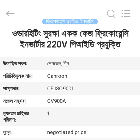
Canroon
Electrical
Appliances
Co.,
Ltd..
ফ্রিকোয়েন্সি ড্রাইভ ইনভার্টার
All
Rights
ওভারহিটিং সুরক্ষা একক ফেজ ফ্রিকোয়েন্সি
বাড়ি
Reserved.
ইনভার্টার 220V পিআইডি প্রযুক্তি
পণ্য
উৎপত্তি স্থল:
শেনজেন, চীন
আমাদের
পরিচিতিমুলক নাম:
Canroon
সম্পর্কে
সাক্ষ্যদান:
CE ISO9001
মডেল নম্বার:
CV900A
কারখানা
ন্যূনতম চাহিদার
1
ভ্রমণ
পরিমাণ:
মূল্য:
negotiated price
মান