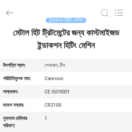
Shenzhen
Canroon
Electrical
Appliances
ইন্ডাকশন হিটিং মেশিন
Co.,
Ltd..
মেটাল হিট ট্রিটমেন্টের জন্য কাস্টমাইজড
বাড়ি
All
Rights
Reserved.
ইন্ডাকশন হিটিং মেশিন
পণ্য
উৎপত্তি স্থল:
শেনজেন, চীন
আমাদের
পরিচিতিমুলক নাম:
Canroon
সম্পর্কে
সাক্ষ্যদান:
CE ISO9001
মডেল নম্বার:
CR2100
কারখানা
ন্যূনতম চাহিদার
1
ভ্রমণ
পরিমাণ: