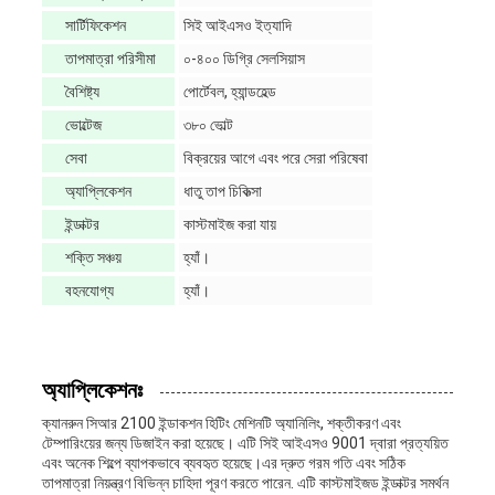
সার্টিফিকেশন
সিই আইএসও ইত্যাদি
তাপমাত্রা পরিসীমা
০-৪০০ ডিগ্রি সেলসিয়াস
বৈশিষ্ট্য
পোর্টেবল, হ্যান্ডহেল্ড
ভোল্টেজ
৩৮০ ভোল্ট
সেবা
বিক্রয়ের আগে এবং পরে সেরা পরিষেবা
অ্যাপ্লিকেশন
ধাতু তাপ চিকিত্সা
ইন্ডাক্টর
কাস্টমাইজ করা যায়
শক্তি সঞ্চয়
হ্যাঁ।
বহনযোগ্য
হ্যাঁ।
অ্যাপ্লিকেশনঃ
ক্যানরুন সিআর 2100 ইন্ডাকশন হিটিং মেশিনটি অ্যানিলিং, শক্তীকরণ এবং
টেম্পারিংয়ের জন্য ডিজাইন করা হয়েছে। এটি সিই আইএসও 9001 দ্বারা প্রত্যয়িত
এবং অনেক শিল্পে ব্যাপকভাবে ব্যবহৃত হয়েছে।এর দ্রুত গরম গতি এবং সঠিক
তাপমাত্রা নিয়ন্ত্রণ বিভিন্ন চাহিদা পূরণ করতে পারেন. এটি কাস্টমাইজড ইন্ডাক্টর সমর্থন