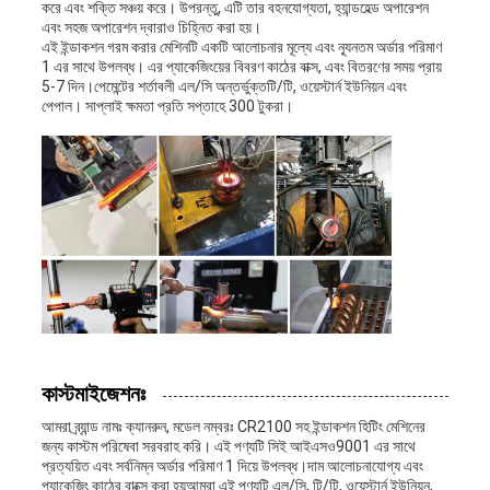
করে এবং শক্তি সঞ্চয় করে। উপরন্তু, এটি তার বহনযোগ্যতা, হ্যান্ডহেল্ড অপারেশন
এবং সহজ অপারেশন দ্বারাও চিহ্নিত করা হয়।
এই ইন্ডাকশন গরম করার মেশিনটি একটি আলোচনার মূল্যে এবং ন্যূনতম অর্ডার পরিমাণ
1 এর সাথে উপলব্ধ। এর প্যাকেজিংয়ের বিবরণ কাঠের বাক্স, এবং বিতরণের সময় প্রায়
5-7 দিন।পেমেন্টের শর্তাবলী এল/সি অন্তর্ভুক্তটি/টি, ওয়েস্টার্ন ইউনিয়ন এবং
পেপাল। সাপ্লাই ক্ষমতা প্রতি সপ্তাহে 300 টুকরা।
কাস্টমাইজেশনঃ
আমরা ব্র্যান্ড নামঃ ক্যানরুন, মডেল নম্বরঃ CR2100 সহ ইন্ডাকশন হিটিং মেশিনের
জন্য কাস্টম পরিষেবা সরবরাহ করি। এই পণ্যটি সিই আইএসও9001 এর সাথে
প্রত্যয়িত এবং সর্বনিম্ন অর্ডার পরিমাণ 1 দিয়ে উপলব্ধ।দাম আলোচনাযোগ্য এবং
প্যাকেজিং কাঠের বাক্সে করা হয়আমরা এই পণ্যটি এল/সি, টি/টি, ওয়েস্টার্ন ইউনিয়ন,