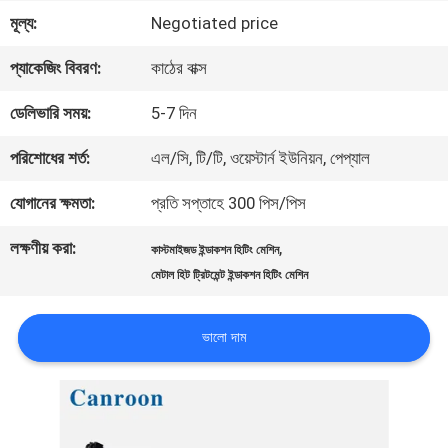
মূল্য:
Negotiated price
মান
প্যাকেজিং বিবরণ:
কাঠের বাক্স
নিয়ন্ত্রণ
ডেলিভারি সময়:
5-7 দিন
আমাদের
পরিশোধের শর্ত:
এল/সি, টি/টি, ওয়েস্টার্ন ইউনিয়ন, পেপ্যাল
সাথে
যোগানের ক্ষমতা:
প্রতি সপ্তাহে 300 পিস/পিস
যোগাযোগ
লক্ষণীয় করা:
,
কাস্টমাইজড ইন্ডাকশন হিটিং মেশিন
করুন
মেটাল হিট ট্রিটমেন্ট ইন্ডাকশন হিটিং মেশিন
ভালো দাম
উদ্ধৃতির
জন্য
আবেদন