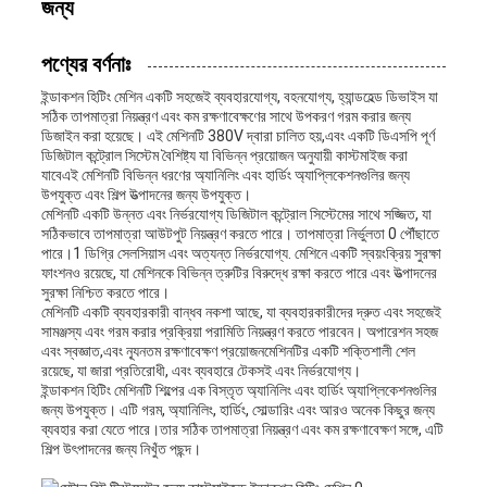
জন্য
পণ্যের বর্ণনাঃ
ইন্ডাকশন হিটিং মেশিন একটি সহজেই ব্যবহারযোগ্য, বহনযোগ্য, হ্যান্ডহেল্ড ডিভাইস যা
সঠিক তাপমাত্রা নিয়ন্ত্রণ এবং কম রক্ষণাবেক্ষণের সাথে উপকরণ গরম করার জন্য
ডিজাইন করা হয়েছে। এই মেশিনটি 380V দ্বারা চালিত হয়,এবং একটি ডিএসপি পূর্ণ
ডিজিটাল কন্ট্রোল সিস্টেম বৈশিষ্ট্য যা বিভিন্ন প্রয়োজন অনুযায়ী কাস্টমাইজ করা
যাবেএই মেশিনটি বিভিন্ন ধরণের অ্যানিলিং এবং হার্ডিং অ্যাপ্লিকেশনগুলির জন্য
উপযুক্ত এবং শিল্প উত্পাদনের জন্য উপযুক্ত।
মেশিনটি একটি উন্নত এবং নির্ভরযোগ্য ডিজিটাল কন্ট্রোল সিস্টেমের সাথে সজ্জিত, যা
সঠিকভাবে তাপমাত্রা আউটপুট নিয়ন্ত্রণ করতে পারে। তাপমাত্রা নির্ভুলতা 0 পৌঁছাতে
পারে।1 ডিগ্রি সেলসিয়াস এবং অত্যন্ত নির্ভরযোগ্য. মেশিনে একটি স্বয়ংক্রিয় সুরক্ষা
ফাংশনও রয়েছে, যা মেশিনকে বিভিন্ন ত্রুটির বিরুদ্ধে রক্ষা করতে পারে এবং উত্পাদনের
সুরক্ষা নিশ্চিত করতে পারে।
মেশিনটি একটি ব্যবহারকারী বান্ধব নকশা আছে, যা ব্যবহারকারীদের দ্রুত এবং সহজেই
সামঞ্জস্য এবং গরম করার প্রক্রিয়া পরামিতি নিয়ন্ত্রণ করতে পারবেন। অপারেশন সহজ
এবং স্বজ্ঞাত,এবং ন্যূনতম রক্ষণাবেক্ষণ প্রয়োজনমেশিনটির একটি শক্তিশালী শেল
রয়েছে, যা জারা প্রতিরোধী, এবং ব্যবহারে টেকসই এবং নির্ভরযোগ্য।
ইন্ডাকশন হিটিং মেশিনটি শিল্পের এক বিস্তৃত অ্যানিলিং এবং হার্ডিং অ্যাপ্লিকেশনগুলির
জন্য উপযুক্ত। এটি গরম, অ্যানিলিং, হার্ডিং, সোল্ডারিং এবং আরও অনেক কিছুর জন্য
ব্যবহার করা যেতে পারে।তার সঠিক তাপমাত্রা নিয়ন্ত্রণ এবং কম রক্ষণাবেক্ষণ সঙ্গে, এটি
শিল্প উৎপাদনের জন্য নিখুঁত পছন্দ।