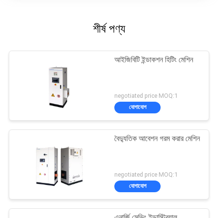
শীর্ষ পণ্য
আইজিবিটি ইন্ডাকশন হিটিং মেশিন
negotiated price MOQ:1
যোগাযোগ
বৈদ্যুতিক আবেশন গরম করার মেশিন
negotiated price MOQ:1
যোগাযোগ
এনার্জি সেভিং ইন্ডাস্ট্রিয়াল