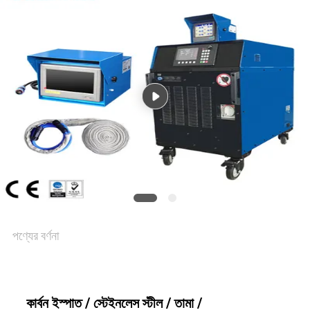
সাইট
ম্যাপ
গোপনীয়তা
নীতি
পণ্যের বর্ণনা
কার্বন ইস্পাত / স্টেইনলেস স্টীল / তামা /