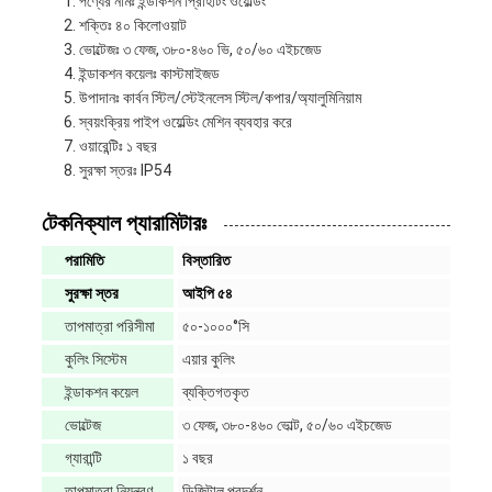
পণ্যের নামঃ ইন্ডাকশন প্রিহিটিং ওয়েল্ডিং
শক্তিঃ ৪০ কিলোওয়াট
ভোল্টেজঃ ৩ ফেজ, ৩৮০-৪৬০ ভি, ৫০/৬০ এইচজেড
ইন্ডাকশন কয়েলঃ কাস্টমাইজড
উপাদানঃ কার্বন স্টিল/স্টেইনলেস স্টিল/কপার/অ্যালুমিনিয়াম
স্বয়ংক্রিয় পাইপ ওয়েল্ডিং মেশিন ব্যবহার করে
ওয়ারেন্টিঃ ১ বছর
সুরক্ষা স্তরঃ IP54
টেকনিক্যাল প্যারামিটারঃ
পরামিতি
বিস্তারিত
সুরক্ষা স্তর
আইপি ৫৪
তাপমাত্রা পরিসীমা
৫০-১০০০°সি
কুলিং সিস্টেম
এয়ার কুলিং
ইন্ডাকশন কয়েল
ব্যক্তিগতকৃত
ভোল্টেজ
৩ ফেজ, ৩৮০-৪৬০ ভোল্ট, ৫০/৬০ এইচজেড
গ্যারান্টি
১ বছর
তাপমাত্রা নিয়ন্ত্রণ
ডিজিটাল প্রদর্শন