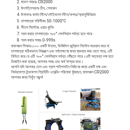
মডেল নম্বরঃ CR2000
উৎপত্তিস্থলঃ চীন, শেনঝেন
উপাদানঃ কার্বন স্টিল/স্টেইনলেস স্টিল/কপার/অ্যালুমিনিয়াম
তাপমাত্রা পরিসীমাঃ 50-1000°C
শীতল সিস্টেমঃ এয়ার কুলিং
গরম করার তাপমাত্রাঃ ৭৮৮° সেলসিয়াস পর্যন্ত হতে পারে
গরম করার সময়ঃ 0-999s
ক্যানরুন সিআর২০০০ একটি উন্নত, ডিজিটাল কন্ট্রোল সিস্টেম সরবরাহ করে যা
তাপমাত্রা সঠিকভাবে নিয়ন্ত্রণ এবং পর্যবেক্ষণের জন্য ব্যবহার করা যেতে পারে, এটি
নিশ্চিত করে যে এটি ৭৮৮° সেলসিয়াস পর্যন্ত পৌঁছতে পারে।এটি অত্যন্ত দক্ষ হতে
ডিজাইন করা হয়েছে, আপনার সময় এবং অর্থ সাশ্রয় করে।
আপনি যদি আপনার তেল এবং গ্যাস পাইপলাইন নির্মাণের জন্য একটি দক্ষ এবং
নির্ভরযোগ্য ইন্ডাকশন প্রিহিটিং ওয়েল্ডিং পরিষেবা খুঁজছেন, ক্যানরুন CR2000
আপনার জন্য নিখুঁত পছন্দ!