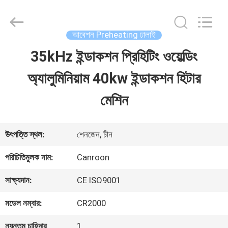
Shenzhen
Canroon
Electrical
Appliances
আবেশন Preheating ঢালাই
Co.,
Ltd..
35kHz ইন্ডাকশন প্রিহিটিং ওয়েল্ডিং
বাড়ি
All
Rights
Reserved.
অ্যালুমিনিয়াম 40kw ইন্ডাকশন হিটার
পণ্য
মেশিন
আমাদের
উৎপত্তি স্থল:
শেনজেন, চীন
সম্পর্কে
পরিচিতিমুলক নাম:
Canroon
সাক্ষ্যদান:
CE ISO9001
কারখানা
মডেল নম্বার:
CR2000
ভ্রমণ
ন্যূনতম চাহিদার
1