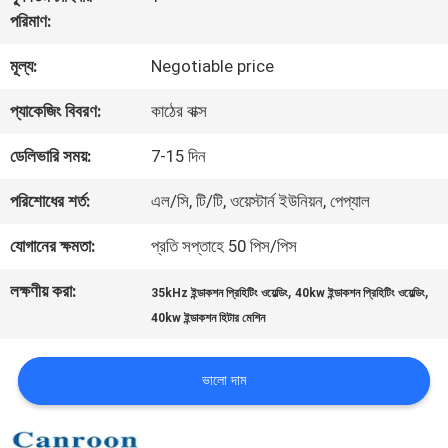
পরিমাণ:
মান
মূল্য:
Negotiable price
নিয়ন্ত্রণ
প্যাকেজিং বিবরণ:
কাঠের বাক্স
আমাদের
ডেলিভারি সময়:
7-15 দিন
সাথে
পরিশোধের শর্ত:
এল/সি, টি/টি, ওয়েস্টার্ন ইউনিয়ন, পেপ্যাল
যোগাযোগ
যোগানের ক্ষমতা:
প্রতি সপ্তাহে 50 পিস/পিস
করুন
লক্ষণীয় করা:
,
,
35kHz ইন্ডাকশন প্রিহিটিং ওয়েল্ডিং
40kw ইন্ডাকশন প্রিহিটিং ওয়েল্ডিং
40kw ইন্ডাকশন হিটার মেশিন
উদ্ধৃতির
ভালো দাম
জন্য
আবেদন