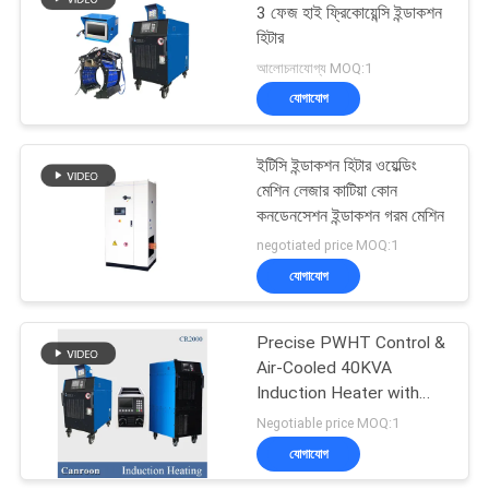
3 ফেজ হাই ফ্রিকোয়েন্সি ইন্ডাকশন
হিটার
আলোচনাযোগ্য MOQ:1
যোগাযোগ
ইটিসি ইন্ডাকশন হিটার ওয়েল্ডিং
মেশিন লেজার কাটিয়া কোন
কনডেনসেশন ইন্ডাকশন গরম মেশিন
negotiated price MOQ:1
যোগাযোগ
Precise PWHT Control &
Air-Cooled 40KVA
Induction Heater with
Data Recording
Negotiable price MOQ:1
যোগাযোগ