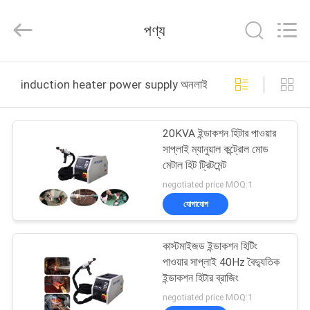
Canroon
Electrical
Appliances
পণ্য
Co.,
Ltd..
All
Rights
বাড়ি
Reserved.
induction heater power supply অনলাইন উত্পাদন
পণ্য
20KVA ইন্ডাকশন হিটার পাওয়ার
সাপ্লাই ম্যানুয়াল কন্ট্রোল মোড
আমাদের
মেটাল হিট ট্রিটমেন্ট
সম্পর্কে
negotiated price MOQ:1
যোগাযোগ
কারখানা
কাস্টমাইজড ইন্ডাকশন হিটিং
ভ্রমণ
পাওয়ার সাপ্লাই 40Hz বৈদ্যুতিক
ইন্ডাকশন হিটার ব্রাজিং
মান
negotiated price MOQ:1