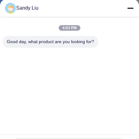
নিয়ন্ত্রণ
Sandy Liu
আমাদের
4:03 PM
সাথে
Good day, what product are you looking for?
যোগাযোগ
করুন
উদ্ধৃতির
জন্য
আবেদন
সাইট
ম্যাপ
কার্যকর ইন্ডাকশন লেপ অপসারণ